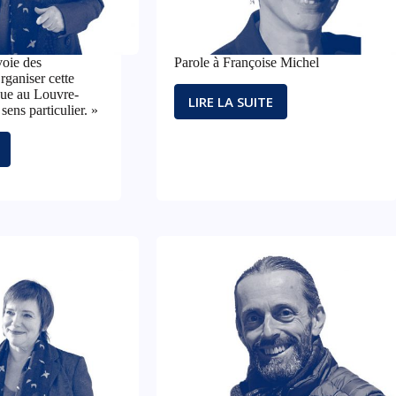
oie des
Parole à Françoise Michel
rganiser cette
que au Louvre-
LIRE LA SUITE
PAROLE
sens particulier. »
À
FRANÇOISE
OLLION.
MICHEL
GLYPHES
NISER
TION
RIQUE
E-