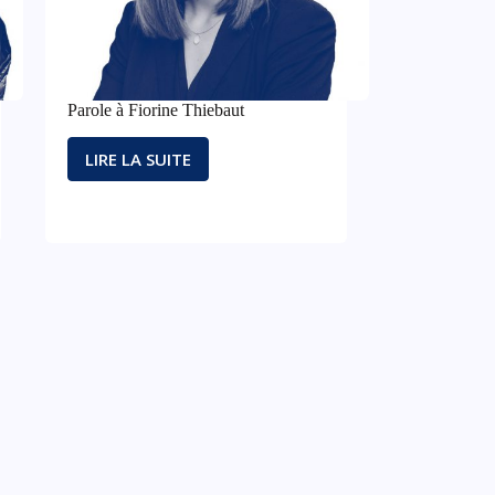
DE
CETTE
CIVILISATION
QUI
NOUS
Parole à Fiorine Thiebaut
A
TANT
LIRE LA SUITE
FONDÉS.
PAROLE
À
FIORINE
THIEBAUT