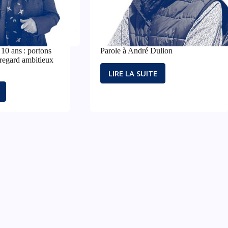
ULIER. »
10 ans : portons
Parole à André Dulion
 regard ambitieux
LIRE LA SUITE
PAROLE
À
ANDRÉ
E-
DULION
NS
CTIVEMENT
D
EUX
IR