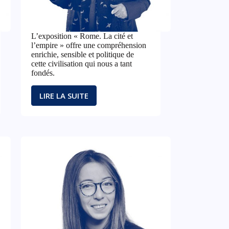
L’exposition « Rome. La cité et
l’empire » offre une compréhension
enrichie, sensible et politique de
cette civilisation qui nous a tant
fondés.
LIRE LA SUITE
L’EXPOSITION
« ROME.
LA
CITÉ
ET
L’EMPIRE »
OFFRE
UNE
COMPRÉHENSION
ENRICHIE,
SENSIBLE
ET
POLITIQUE