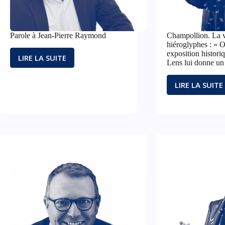
Parole à Jean-Pierre Raymond
Champollion. La v
hiéroglyphes : « O
exposition histori
LIRE LA SUITE
PAROLE
Lens lui donne un 
À
JEAN-
LIRE LA SUITE
CHAMP
PIERRE
LA
RAYMOND
VOIE
DES
HIÉRO
:
« ORGA
CETTE
EXPOSI
HISTO
AU
LOUVR
LENS
LUI