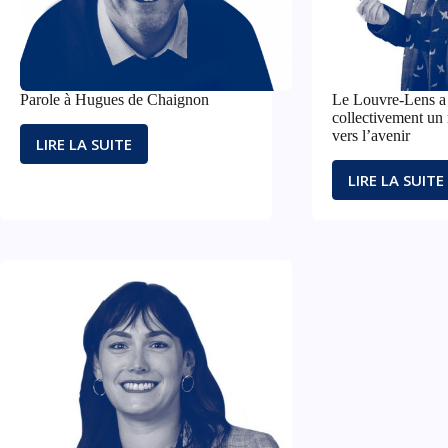
DONNE
UN
SENS
PARTIC
Parole à Hugues de Chaignon
Le Louvre-Lens a 
collectivement un
vers l’avenir
LIRE LA SUITE
PAROLE
À
LIRE LA SUITE
LE
HUGUES
LOUVR
DE
LENS
CHAIGNON
A
10
ANS :
PORTO
COLLE
UN
REGAR
AMBITI
VERS
L’AVEN