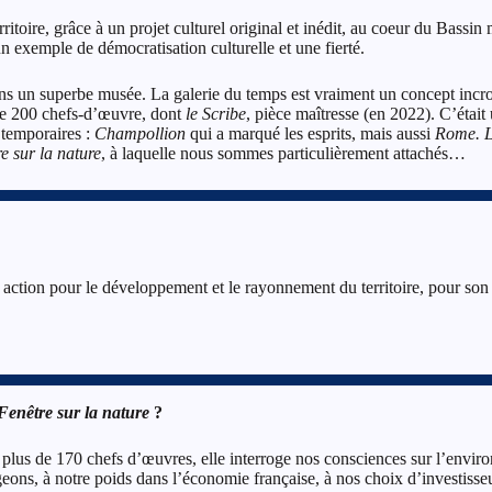
toire, grâce à un projet culturel original et inédit, au coeur du Bassin 
n exemple de démocratisation culturelle et une fierté.
 dans un superbe musée. La galerie du temps est vraiment un concept incr
de 200 chefs-d’œuvre, dont
le Scribe
, pièce maîtresse (en 2022). C’était
 temporaires :
Champollion
qui a marqué les esprits, mais aussi
Rome. La
e sur la nature
, à laquelle nous sommes particulièrement attachés…
tion pour le développement et le rayonnement du territoire, pour son att
Fenêtre sur la nature
?
de plus de 170 chefs d’œuvres, elle interroge nos consciences sur l’en
eons, à notre poids dans l’économie française, à nos choix d’investisseur