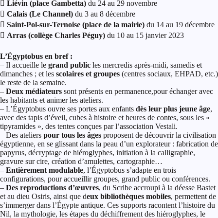
 Liévin (place Gambetta)
du 24 au 29 novembre

Calais (Le Channel)
du 3 au 8 décembre
 Saint-Pol-sur-Ternoise (place de la mairie)
du 14 au 19 décembre
 Arras (collège Charles Péguy)
du 10 au 15 janvier 2023
L’Égyptobus en bref :
– Il accueille le
grand public
les mercredis après-midi, samedis et
dimanches ; et les
scolaires et groupes
(centres sociaux, EHPAD, etc.)
le reste de la semaine.
–
Deux médiateurs
sont présents en permanence,pour échanger avec
les habitants et animer les ateliers.
– L’Égyptobus ouvre ses portes aux enfants
dès leur plus jeune âge
,
avec des tapis d’éveil, cubes à histoire et heures de contes, sous les «
tipyramides », des tentes conçues par l’association Vestali.
– Des ateliers
pour tous les âges
proposent de découvrir la civilisation
égyptienne, en se glissant dans la peau d’un explorateur : fabrication de
papyrus, décryptage de hiéroglyphes, initiation à la calligraphie,
gravure sur cire, création d’amulettes, cartographie…
–
Entièrement modulable
, l’Égyptobus s’adapte en trois
configurations, pour accueillir groupes, grand public ou conférences.
–
Des reproductions d’œuvres
, du Scribe accroupi à la déesse Bastet
et au dieu Osiris, ainsi que d
eux bibliothèques mobiles
, permettent de
s’immerger dans l’Égypte antique. Ces supports racontent l’histoire du
Nil, la mythologie, les étapes du déchiffrement des hiéroglyphes, le